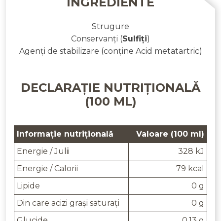
INGREDIENTE
Strugure
Conservanți
(
Sulfiți
)
Agenți de stabilizare
(conține Acid metatartric)
DECLARAȚIE NUTRIȚIONALĂ
(100 ML)
Informație nutrițională
Valoare (100 ml)
Energie / Julii
328 kJ
Energie / Calorii
79 kcal
Lipide
0 g
Din care acizi grași saturați
0 g
Glucide
0.13 g