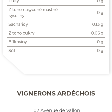
Tuky
0 g
Z toho nasycené mastné
0 g
kyseliny
Sacharidy
0.13 g
Z toho cukry
0.06 g
Bílkoviny
0 g
Sůl
0 g
VIGNERONS ARDÉCHOIS
107 Avenue de Vallon