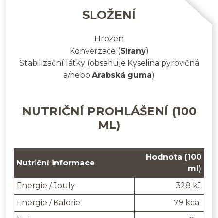
SLOŽENÍ
Hrozen
Konverzace
(
Sírany
)
Stabilizační látky
(obsahuje Kyselina pyrovičná
a/nebo
Arabská guma
)
NUTRIČNÍ PROHLÁŠENÍ (100
ML)
Hodnota (100
Nutriční informace
ml)
Energie / Jouly
328 kJ
Energie / Kalorie
79 kcal