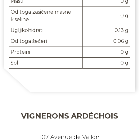
Masti
0 g
Od toga zasićene masne
0 g
kiseline
Ugljikohidrati
0.13 g
Od toga šećeri
0.06 g
Proteini
0 g
Sol
0 g
VIGNERONS ARDÉCHOIS
107 Avenue de Vallon