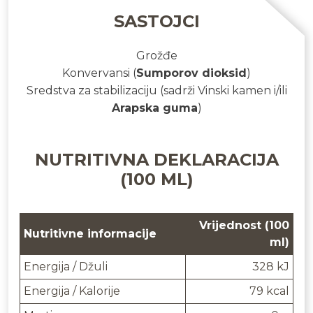
SASTOJCI
Grožđe
Konvervansi
(
Sumporov dioksid
)
Sredstva za stabilizaciju
(sadrži Vinski kamen i/ili
Arapska guma
)
NUTRITIVNA DEKLARACIJA
(100 ML)
Vrijednost (100
Nutritivne informacije
ml)
Energija / Džuli
328 kJ
Energija / Kalorije
79 kcal