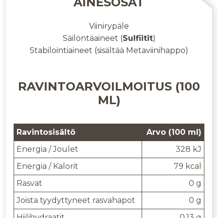
AINESOSAT
Viinirypäle
Säilöntäaineet
(
Sulfiitit
)
Stabilointiaineet
(sisältää Metaviinihappo)
RAVINTOARVOILMOITUS (100
ML)
Ravintosisältö
Arvo (100 ml)
Energia / Joulet
328 kJ
Energia / Kalorit
79 kcal
Rasvat
0 g
Joista tyydyttyneet rasvahapot
0 g
Hiilihydraatit
0.13 g