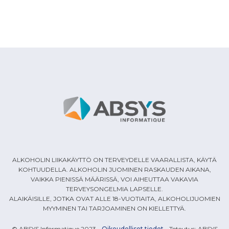
ALKOHOLIN LIIKAKÄYTTÖ ON TERVEYDELLE VAARALLISTA, KÄYTÄ
KOHTUUDELLA. ALKOHOLIN JUOMINEN RASKAUDEN AIKANA,
VAIKKA PIENISSÄ MÄÄRISSÄ, VOI AIHEUTTAA VAKAVIA
TERVEYSONGELMIA LAPSELLE.
ALAIKÄISILLE, JOTKA OVAT ALLE 18-VUOTIAITA, ALKOHOLIJUOMIEN
MYYMINEN TAI TARJOAMINEN ON KIELLETTYÄ.
© ABSYS Informatique 2023 -
Oikeudelliset tiedot
- Toteutus: ABSYS