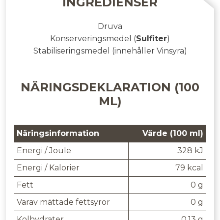
INGREDIENSER
Druva
Konserveringsmedel
(
Sulfiter
)
Stabiliseringsmedel
(innehåller Vinsyra)
NÄRINGSDEKLARATION (100
ML)
Näringsinformation
Värde (100 ml)
Energi / Joule
328 kJ
Energi / Kalorier
79 kcal
Fett
0 g
Varav mättade fettsyror
0 g
Kolhydrater
0.13 g